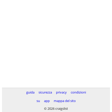
guida
sicurezza
privacy
condizioni
su
app
mappa del sito
© 2026 craigslist