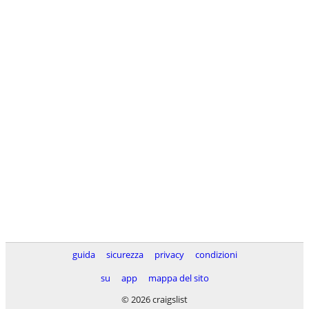
guida
sicurezza
privacy
condizioni
su
app
mappa del sito
© 2026 craigslist