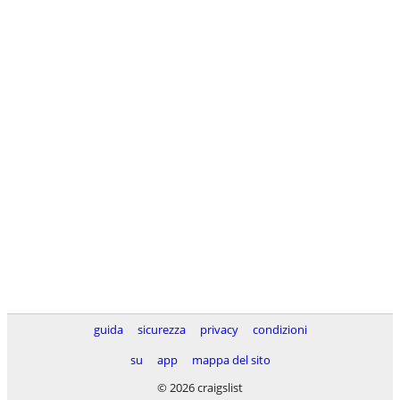
guida
sicurezza
privacy
condizioni
su
app
mappa del sito
© 2026 craigslist