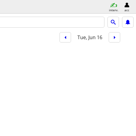
interv.
acc
Tue, Jun 16