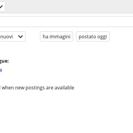
 nuovi
ha immagini
postato oggi
gue:
a
d when new postings are available