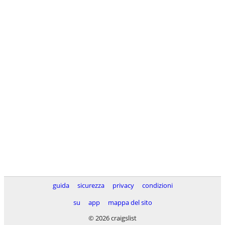
guida
sicurezza
privacy
condizioni
su
app
mappa del sito
© 2026 craigslist